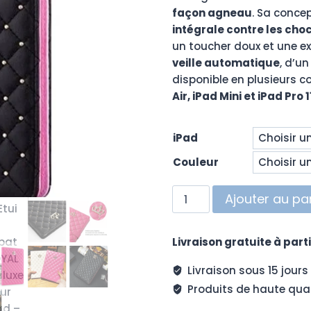
façon agneau
. Sa conce
intégrale contre les choc
un toucher doux et une ex
veille automatique
, d’u
disponible en plusieurs co
Air, iPad Mini et iPad Pro
iPad
Couleur
quantité
Ajouter au pa
de
Etui
Livraison gratuite à parti
à
rabat
Livraison sous 15 jours
ROYAL
Produits de haute qual
de
luxe