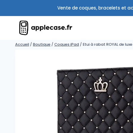
Aller
Vente de coques, bracelets et ac
au
contenu
Accueil
/
Boutique
/
Coques iPad
/
Etui à rabat ROYAL de luxe