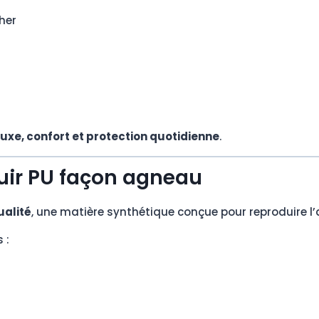
her
luxe, confort et protection quotidienne
.
uir PU façon agneau
ualité
, une matière synthétique conçue pour reproduire l’a
 :