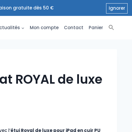
raison gratuite dès 50 €
Ignorer
ctualités
Mon compte
Contact
Panier
bat ROYAL de luxe
d
ec l’
étui Royal de luxe pour iPad en cuir PU