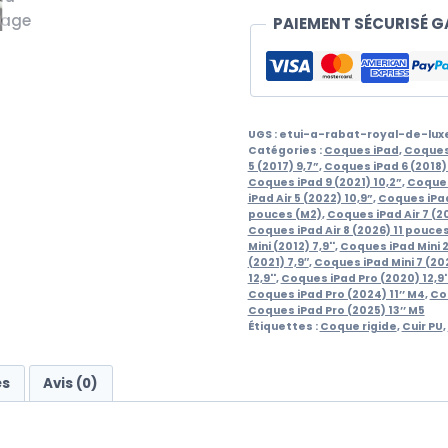
pour
PAIEMENT SÉCURISÉ G
iPad
UGS :
etui-a-rabat-royal-de-lux
Catégories :
Coques iPad
,
Coques 
5 (2017) 9,7”
,
Coques iPad 6 (2018) 
Coques iPad 9 (2021) 10,2”
,
Coques 
iPad Air 5 (2022) 10,9”
,
Coques iPad
pouces (M2)
,
Coques iPad Air 7 (2
Coques iPad Air 8 (2026) 11 pouce
Mini (2012) 7,9''
,
Coques iPad Mini 2 
(2021) 7,9″
,
Coques iPad Mini 7 (202
12,9''
,
Coques iPad Pro (2020) 12,9'
Coques iPad Pro (2024) 11’’ M4
,
Coq
Coques iPad Pro (2025) 13’’ M5
Étiquettes :
Coque rigide
,
Cuir PU
,
es
Avis (0)