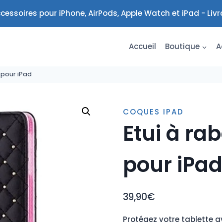
cessoires pour iPhone, AirPods, Apple Watch et iPad - Liv
Accueil
Boutique
A
 pour iPad
COQUES IPAD
Etui à ra
pour iPa
39,90
€
Protégez votre tablette av