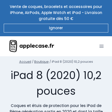
Aller
Vente de coques, bracelets et accessoires pour
au
iPhone, AirPods, Apple Watch et iPad - Livraison
contenu
gratuite dès 50 €
Ignorer
Accueil
/
Boutique
/
iPad 8 (2020) 10,2 pouces
iPad 8 (2020) 10,2
pouces
Coques et étuis de protection pour les iPad de
8ème génération sortis en 2020 et dont la taille