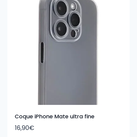
plus
ancien
Coque iPhone Mate ultra fine
16,90
€