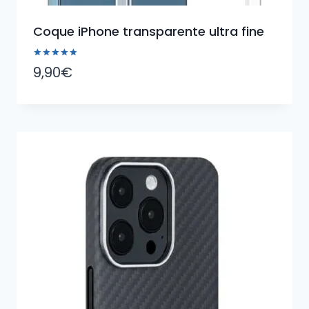
Coque iPhone transparente ultra fine
Note
9,90
€
5.00
sur 5