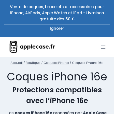
Aller
Vente de coques, bracelets et accessoires pour
au
iPhone, AirPods, Apple Watch et iPad - Livraison
contenu
gratuite dès 50 €
Ignorer
Accueil
/
Boutique
/
Coques iPhone
/
Coques iPhone 16e
Coques iPhone 16e
Protections compatibles
avec l’iPhone 16e
Les
coques iPhone 16e
proposées par
Apple Case