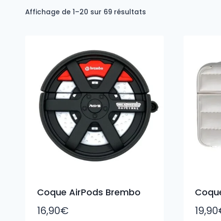
Trié
Affichage de 1–20 sur 69 résultats
du
plus
récent
au
plus
ancien
Coque AirPods Brembo
Coque
16,90
€
19,90