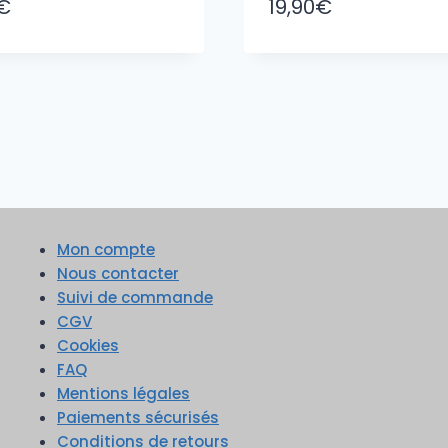
€
19,90
€
Mon compte
Nous contacter
Suivi de commande
CGV
Cookies
FAQ
Mentions légales
Paiements sécurisés
Conditions de retours