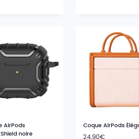
 AirPods
Coque AirPods Élég
Shield noire
24,90
€