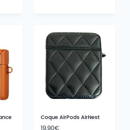
ance
Coque AirPods AirNest
19,90
€