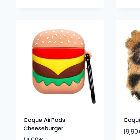
Coque AirPods
Coque
Cheeseburger
19,90
14,90
€