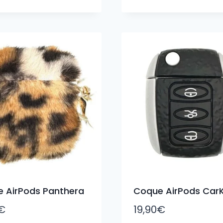
 AirPods Panthera
Coque AirPods Car
€
19,90
€