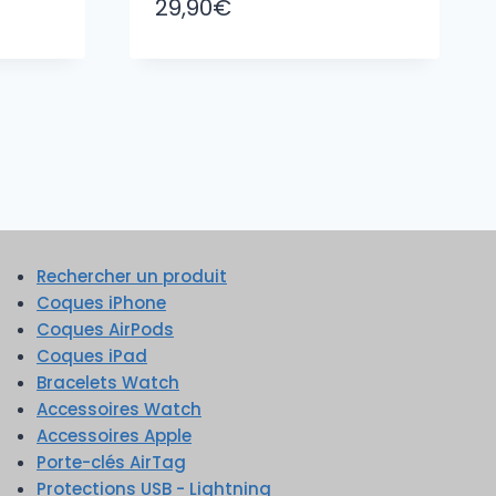
29,90
€
Rechercher un produit
Coques iPhone
Coques AirPods
Coques iPad
Bracelets Watch
Accessoires Watch
Accessoires Apple
Porte-clés AirTag
Protections USB - Lightning