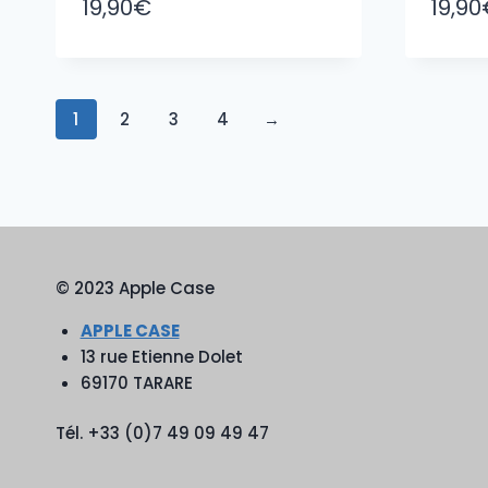
19,90
€
19,90
1
2
3
4
→
© 2023 Apple Case
APPLE CASE
13 rue Etienne Dolet
69170 TARARE
Tél. +33 (0)7 49 09 49 47