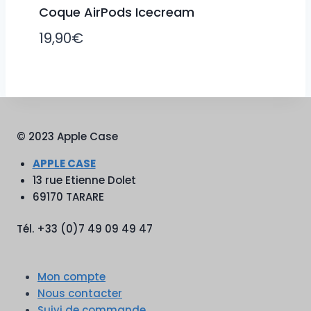
Coque AirPods Icecream
19,90
€
© 2023 Apple Case
APPLE CASE
13 rue Etienne Dolet
69170 TARARE
Tél. +33 (0)7 49 09 49 47
Mon compte
Nous contacter
Suivi de commande