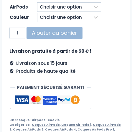
AirPods
Couleur
quantité
Ajouter au panier
de
Coque
Livraison gratuite à partir de 50 € !
AirPods
Cookie
Livraison sous 15 jours
Produits de haute qualité
PAIEMENT SÉCURISÉ GARANTI
UGS :
coque-airpods-cookie
Catégories :
Coques AirPods
,
Coques AirPods 1
,
Coques AirPods
2
,
Coques AirPods 3
,
Coques AirPods 4
,
Coques AirPods Pro 1
,