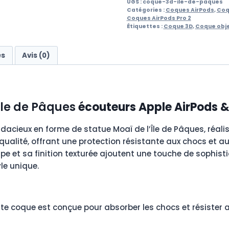
UGS :
coque-3d-ile-de-paques
Catégories :
Coques AirPods
,
Coq
Coques AirPods Pro 2
Étiquettes :
Coque 3D
,
Coque obj
es
Avis (0)
ile de Pâques
écouteurs Apple AirPods &
dacieux en forme de statue Moaï de l’Île de Pâques, réal
e qualité, offrant une protection résistante aux chocs et a
pe et sa finition texturée ajoutent une touche de sophist
le unique.
tte coque est conçue pour absorber les chocs et résister