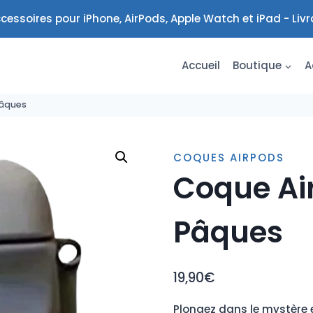
cessoires pour iPhone, AirPods, Apple Watch et iPad - Liv
Accueil
Boutique
A
Pâques
COQUES AIRPODS
Coque Air
Pâques
19,90
€
Plongez dans le mystère e