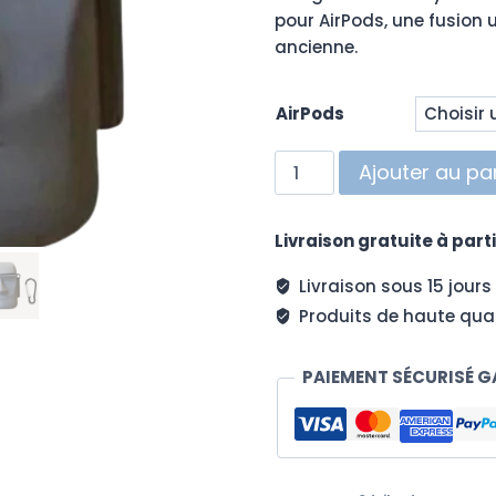
pour AirPods, une fusion 
ancienne.
AirPods
quantité
Ajouter au pa
de
Coque
Livraison gratuite à parti
AirPods
Ile
Livraison sous 15 jours
de
Produits de haute qual
Pâques
PAIEMENT SÉCURISÉ G