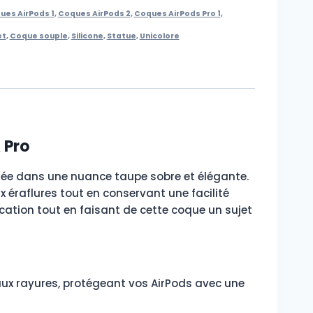
ues AirPods 1
,
Coques AirPods 2
,
Coques AirPods Pro 1
,
et
,
Coque souple
,
Silicone
,
Statue
,
Unicolore
 Pro
isée dans une nuance taupe sobre et élégante.
ux éraflures tout en conservant une facilité
ication tout en faisant de cette coque un sujet
 aux rayures, protégeant vos AirPods avec une