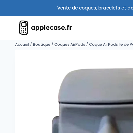
Aller
Vente de coques, bracelets et ac
au
contenu
Accueil
/
Boutique
/
Coques AirPods
/
Coque AirPods Ile de 