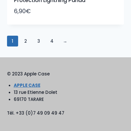
Protection Lightning Panda
6,90
€
1
2
3
4
→
© 2023 Apple Case
APPLE CASE
13 rue Etienne Dolet
69170 TARARE
Tél. +33 (0)7 49 09 49 47