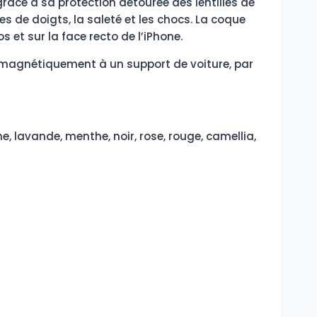
grâce à sa protection détourée des lentilles de
ces de doigts, la saleté et les chocs. La coque
 et sur la face recto de l’iPhone.
r magnétiquement à un support de voiture, par
ne, lavande, menthe, noir, rose, rouge, camellia,