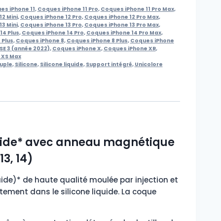
es iPhone 11
,
Coques iPhone 11 Pro
,
Coques iPhone 11 Pro Max
,
2 Mini
,
Coques iPhone 12 Pro
,
Coques iPhone 12 Pro Max
,
3 Mini
,
Coques iPhone 13 Pro
,
Coques iPhone 13 Pro Max
,
14 Plus
,
Coques iPhone 14 Pro
,
Coques iPhone 14 Pro Max
,
 Plus
,
Coques iPhone 8
,
Coques iPhone 8 Plus
,
Coques iPhone
SE 3 (année 2022)
,
Coques iPhone X
,
Coques iPhone XR
,
 XS Max
uple
,
Silicone
,
Silicone liquide
,
Support intégré
,
Unicolore
iquide* avec anneau magnétique
13, 14)
quide)* de haute qualité moulée par injection et
tement dans le silicone liquide. La coque