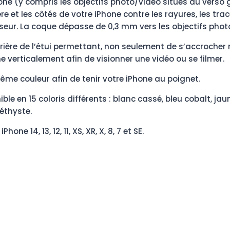
hone (y compris les objectifs photo/vidéo situés au verso 
re et les côtés de votre iPhone contre les rayures, les tra
eur. La coque dépasse de 0,3 mm vers les objectifs photos
rière de l’étui permettant, non seulement de s’accroche
e verticalement afin de visionner une vidéo ou se filmer.
ême couleur afin de tenir votre iPhone au poignet.
ble en 15 coloris différents : blanc cassé, bleu cobalt, jau
méthyste.
ne 14, 13, 12, 11, XS, XR, X, 8, 7 et SE.