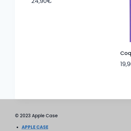
24,90
€
Coq
19,
© 2023 Apple Case
APPLE CASE