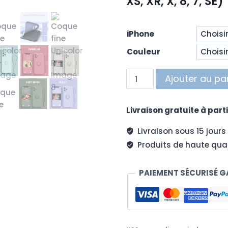
XS, XR, X, 8, 7, SE)
iPhone
Couleur
quantité
Ajouter au pa
de
Coque
Livraison gratuite à parti
fine
Unicolor
Livraison sous 15 jours
R
Produits de haute qual
PAIEMENT SÉCURISÉ G