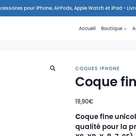
cessoires pour iPhone, AirPods, Apple Watch et iPad - Liv
Accueil
Boutique
A
COQUES IPHONE
Coque fin
19,90
€
C
oque fine unicol
qualité pour la pro