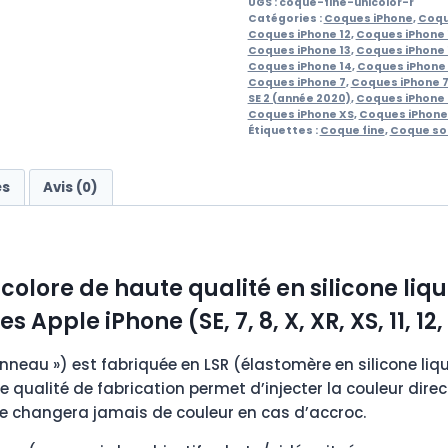
UGS :
coque-fine-unicolor-r
Catégories :
Coques iPhone
,
Coqu
Coques iPhone 12
,
Coques iPhone 1
Coques iPhone 13
,
Coques iPhone 1
Coques iPhone 14
,
Coques iPhone 
Coques iPhone 7
,
Coques iPhone 7
SE 2 (année 2020)
,
Coques iPhone 
Coques iPhone XS
,
Coques iPhone
Étiquettes :
Coque fine
,
Coque so
es
Avis (0)
icolore de haute qualité en silicone l
Apple iPhone (SE, 7, 8, X, XR, XS, 11, 12, 
 anneau ») est fabriquée en LSR (élastomère en silicone li
 qualité de fabrication permet d’injecter la couleur direc
ne changera jamais de couleur en cas d’accroc.