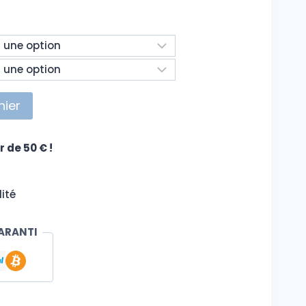
nier
r de 50 € !
ité
ARANTI