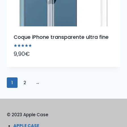
Coque iPhone transparente ultra fine
Note
9,90
€
5.00
sur 5
1
2
→
© 2023 Apple Case
APPLE CASE