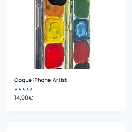
Coque iPhone Artist
Note
14,90
€
5.00
sur 5