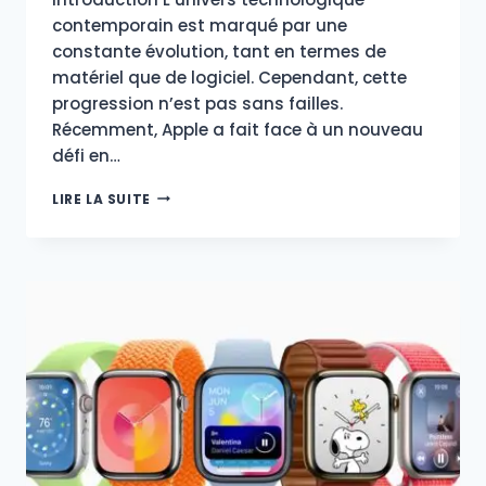
contemporain est marqué par une
constante évolution, tant en termes de
matériel que de logiciel. Cependant, cette
progression n’est pas sans failles.
Récemment, Apple a fait face à un nouveau
défi en…
ZERO-
LIRE LA SUITE
DAY
D’APPLE
:
MISES
À
JOUR
CRITIQUES
POUR
PROTÉGER
VOS
APPAREILS
EN
URGENCE