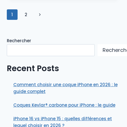
TAILLE
ET
Navigation
Page
1
2
LE
MODÈLE
suivante
de
DE
VOTRE
page
APPLE
Rechercher
WATCH
?
Recherch
Recent Posts
Comment choisir une coque iPhone en 2026 : le
guide complet
Coques Kevlar® carbone pour iPhone : le guide
iPhone 16 vs iPhone 15 : quelles différences et
lequel choisir en 2026 ?