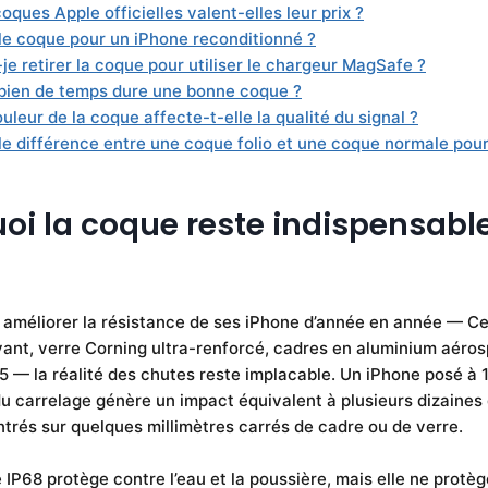
oques Apple officielles valent-elles leur prix ?
le coque pour un iPhone reconditionné ?
je retirer la coque pour utiliser le chargeur MagSafe ?
ien de temps dure une bonne coque ?
uleur de la coque affecte-t-elle la qualité du signal ?
le différence entre une coque folio et une coque normale pour 
oi la coque reste indispensabl
 améliorer la résistance de ses iPhone d’année en année — C
vant, verre Corning ultra-renforcé, cadres en aluminium aéros
5 — la réalité des chutes reste implacable. Un iPhone posé à 
u carrelage génère un impact équivalent à plusieurs dizaines 
trés sur quelques millimètres carrés de cadre ou de verre.
 IP68 protège contre l’eau et la poussière, mais elle ne protè