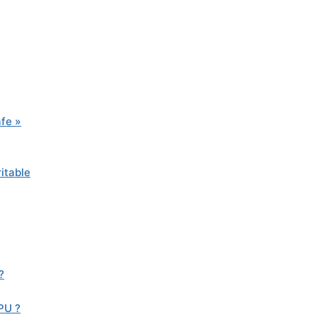
afe »
itable
?
PU ?