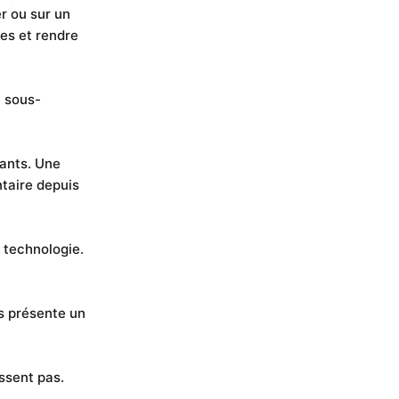
r ou sur un
es et rendre
t sous-
sants. Une
ntaire depuis
e technologie.
s présente un
issent pas.