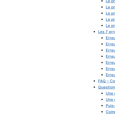
Le pr
Le pr
Le pr
Le pr
Le p
Les 7 err
Erre
Erre
Erreu
Erreu
Erre
Erre
Erreu
FAQ – Co
Question
Une 
Une 
Puis
Comm