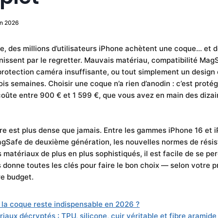
in 2026
 des millions d’utilisateurs iPhone achètent une coque… et d
inissent par le regretter. Mauvais matériau, compatibilité Mag
otection caméra insuffisante, ou tout simplement un design qu
ois semaines. Choisir une coque n’a rien d’anodin : c’est proté
coûte entre 900 € et 1 599 €, que vous avez en main des dizai
fre est plus dense que jamais. Entre les gammes iPhone 16 et i
gSafe de deuxième génération, les nouvelles normes de rési
 matériaux de plus en plus sophistiqués, il est facile de se pe
donne toutes les clés pour faire le bon choix — selon votre pr
re budget.
 la coque reste indispensable en 2026 ?
iaux décryptés : TPU, silicone, cuir véritable et fibre aramide