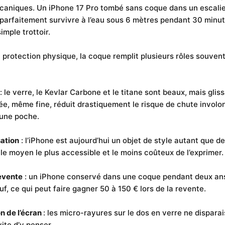
caniques. Un iPhone 17 Pro tombé sans coque dans un escalie
 parfaitement survivre à l’eau sous 6 mètres pendant 30 minut
imple trottoir.
 protection physique, la coque remplit plusieurs rôles souven
: le verre, le Kevlar Carbone et le titane sont beaux, mais glis
e, même fine, réduit drastiquement le risque de chute involo
 une poche.
ation
: l’iPhone est aujourd’hui un objet de style autant que d
le moyen le plus accessible et le moins coûteux de l’exprimer.
evente
: un iPhone conservé dans une coque pendant deux an
uf, ce qui peut faire gagner 50 à 150 € lors de la revente.
n de l’écran
: les micro-rayures sur le dos en verre ne dispara
ite d’y penser.