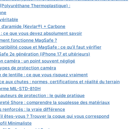
(Polyuréthane Thermoplastique) :
cone
véritable
e d’aramide (Kevlar®) + Carbone
: ce que vous devez absolument savoir
ent fonctionne MagSafe ?
tibilité coque et MagSafe : ce qu’il faut vérifier
afe 2e génération (iPhone 17 et ultérieurs)
on caméra : un point souvent négligé
types de protection caméra
 de lentille : ce que vous risquez vraiment
e aux chutes : normes, certifications et réalité du terrain
orme MIL-STD-810H
auteurs de protection : le guide pratique
ureté Shore : comprendre la souplesse des matériaux
 renforcés : la vraie différence
fil êtes-vous ? Trouver la coque qui vous correspond
ofil Minimaliste