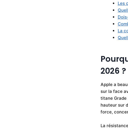
Les c
Quel
Dois-
Comb
La co
Quel
Pourqu
2026 ?
Apple a beau
sur la face a
titane Grade 
hauteur sur d
force, concen
La résistance