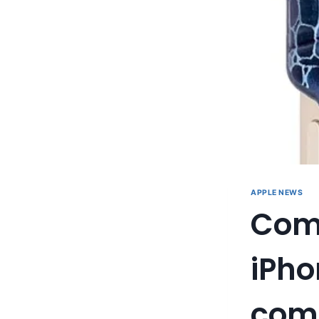
APPLE NEWS
Comm
iPho
com