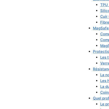
TPU 
Sili
Cuir 
Fibr
MagSafe 
Comm
Compa
MagS
Protecti
Les 
Verre
Résistanc
La n
Les h
La d
Coins
Quel pro
Le pr