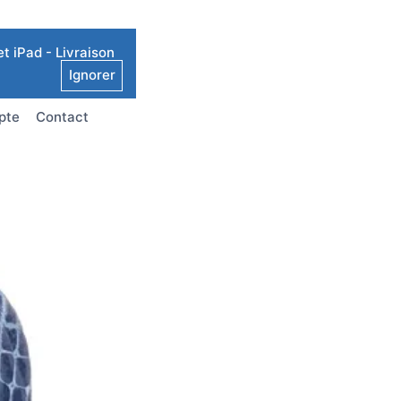
t iPad - Livraison
Ignorer
pte
Contact