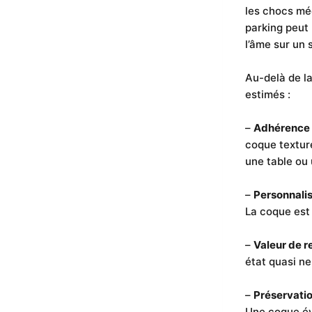
les chocs mé
parking peut
l’âme sur un s
Au-delà de la
estimés :
–
Adhérence
coque texturé
une table ou
–
Personnalis
La coque est 
–
Valeur de r
état quasi ne
–
Préservatio
Une coque év