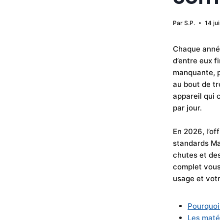
Par
S.P.
14 ju
Chaque année,
d’entre eux f
manquante, pr
au bout de tr
appareil qui 
par jour.
En 2026, l’of
standards Ma
chutes et des
complet vous 
usage et vot
Pourquoi
Les matér