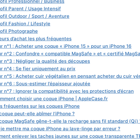
ofil Professionnel / Business
ofil Parent / Usage Intensif
ofil Outdoor / Sport / Aventure
ofil Fashion / Lifestyle
rofil Photographe
eurs d’achat les plus fréquentes
ur n°1 : Acheter une coque « iPhone 15 » pour un iPhone 16
ur n°2 : Confondre « compatible MagSafe » et « certifié MagS
r n°3 : Négliger la qualité des découpes
r n°4 : Se fier uniquement au prix
ur n°5 : Acheter cuir végétalien en pensant acheter du cuir vér
ur n°6 : Sous-estimer l’épaisseur ajoutée
r n°7 : Ignorer la compatibilité avec les protections d’écran
mment choisir une coque iPhone | AppleCase.fr
s fréquentes sur les coques iPhone
coque peut-elle abîmer l’iPhone ?
coque MagSafe gêne-t-elle la recharge sans fil standard (Qi) 
-je mettre ma coque iPhone au lave-linge par erreur ?
ent enlever les taches jaunes sur une coque transparente T