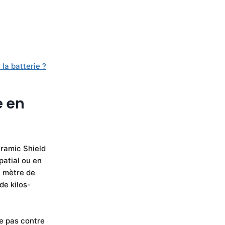
la batterie ?
e en
eramic Shield
patial ou en
1 mètre de
de kilos-
ge pas contre