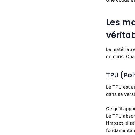
Les ma
vérita
Le matériau e
compris. Chaq
TPU (Po
Le TPU est au
dans sa versi
Ce qu’il appor
Le TPU absor
l’impact, diss
fondamentale