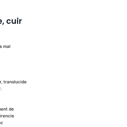
, cuir
us mal
r, translucide
.
ment de
férencie
oc