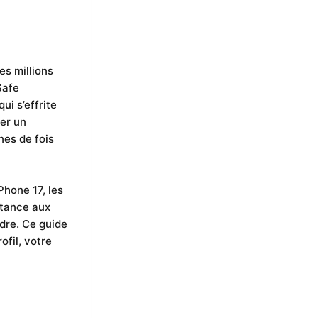
es millions
Safe
i s’effrite
ger un
nes de fois
Phone 17, les
stance aux
rdre. Ce guide
ofil, votre