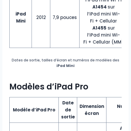
A1454
sur
iPad
l’iPad mini Wi-
2012
7,9 pouces
Mini
Fi + Cellular
A1455
sur
l’iPad mini Wi-
Fi + Cellular (MM)
Dates de sortie, tailles d’écran et numéros de modèles des
iPad Mini
Modèles d’iPad Pro
Date
Dimension
Numé
Modèle d’iPad Pro
de
écran
mo
sortie
A24