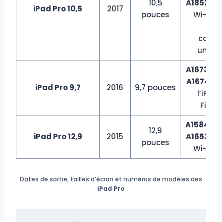
10,5
A1852
sur
iPad Pro 10,5
2017
pouces
Wi-Fi +
(C
conti
uniqu
A1673
sur
A1674
o
iPad Pro 9,7
2016
9,7 pouces
l’iPad
Fi + C
A1584
sur
12,9
iPad Pro 12,9
2015
A1652
sur
pouces
Wi-Fi +
Dates de sortie, tailles d’écran et numéros de modèles des
iPad Pro