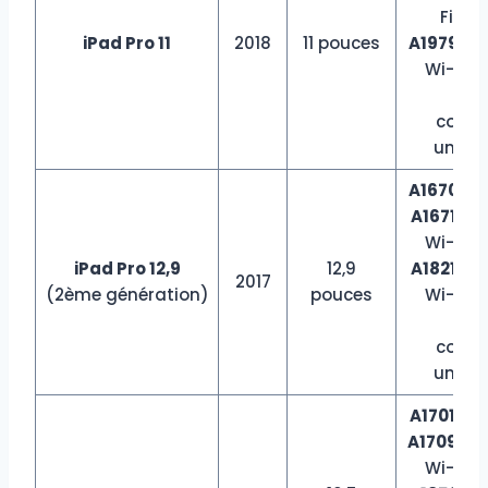
Fi + C
iPad Pro 11
2018
11 pouces
A1979
sur
Wi-Fi +
(C
conti
uniqu
A1670
sur
A1671
sur
Wi-Fi +
iPad Pro 12,9
12,9
A1821
sur
2017
(2ème génération)
pouces
Wi-Fi +
(C
conti
uniqu
A1701
sur 
A1709
sur
Wi-Fi +