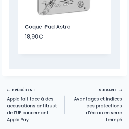
Coque iPad Astro
18,90
€
Navigation
PRÉCÉDENT
SUIVANT
Apple fait face à des
Avantages et indices
de
accusations antitrust
des protections
de l’UE concernant
d’écran en verre
l’article
Apple Pay
trempé