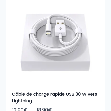
18,90€
Câble de charge rapide USB 30 W vers
Lightning
Plage
12,90
€
–
18,90
€