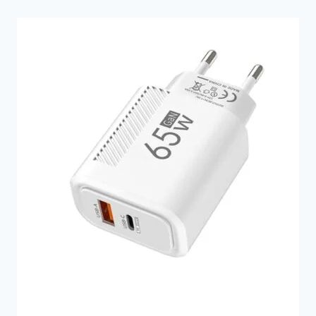
prix :
9,90€
à
14,90€