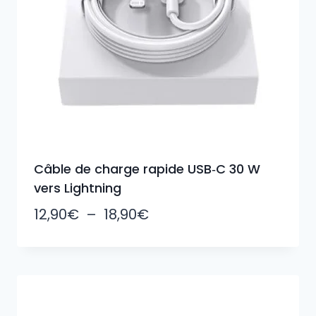
Câble de charge rapide USB‑C 30 W
vers Lightning
Plage
12,90
€
–
18,90
€
de
prix :
12,90€
à