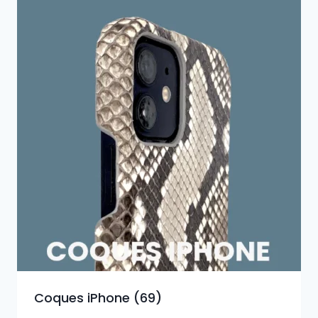
au
plus
ancien
Coques iPhone
(69)