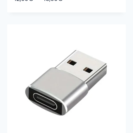
de
prix :
12,90€
à
18,90€