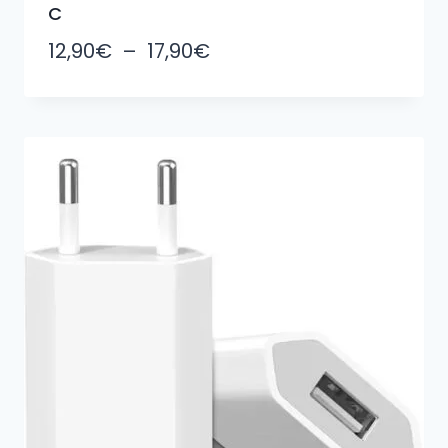
C
Plage
12,90
€
–
17,90
€
de
prix :
12,90€
à
17,90€