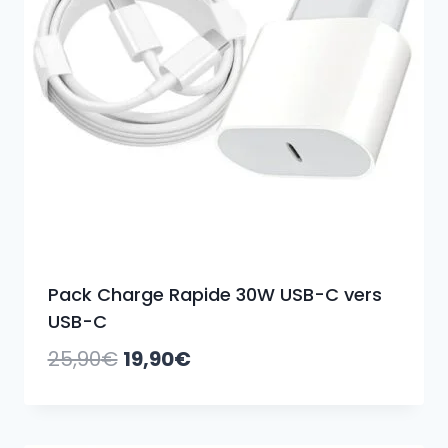
Pack Charge Rapide 30W USB-C vers
USB-C
Le
Le
25,90
€
19,90
€
prix
prix
initial
actuel