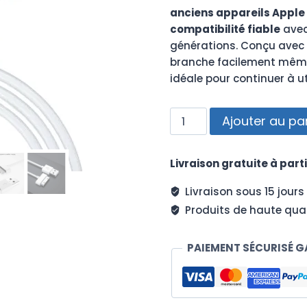
anciens appareils Apple
compatibilité fiable
avec 
générations. Conçu avec
branche facilement même 
idéale pour continuer à ut
quantité
Ajouter au pa
de
Câble
Livraison gratuite à parti
de
charge
Livraison sous 15 jours
rapide
Produits de haute qual
USB
vers
30
PAIEMENT SÉCURISÉ G
broches