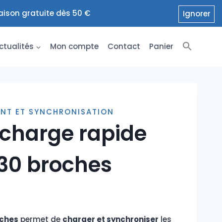
raison gratuite dès 50 €
Ignorer
ctualités
Mon compte
Contact
Panier
NT ET SYNCHRONISATION
 charge rapide
 30 broches
oches
permet de
charger et synchroniser
les