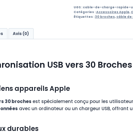
UGS :
cable-de-charge-rapide-u
Catégories :
Accessoires Apple
,
C
Étiquettes :
30 broches
,
câble de
es
Avis (0)
ronisation USB vers 30 Broches
ciens appareils Apple
rs 30 broches
est spécialement conçu pour les utilisateur
 données
avec un ordinateur ou un chargeur USB, offrant un
ux durables