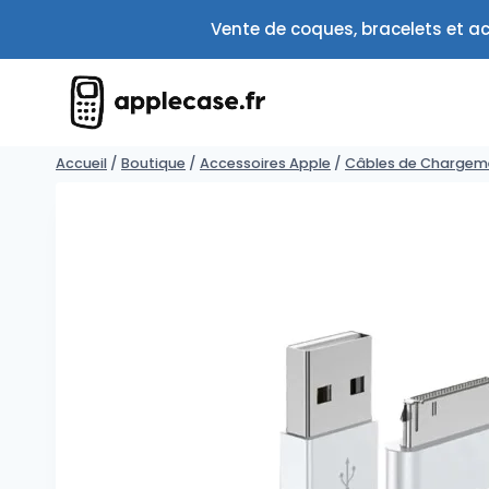
Aller
Vente de coques, bracelets et ac
au
contenu
Accueil
/
Boutique
/
Accessoires Apple
/
Câbles de Chargeme