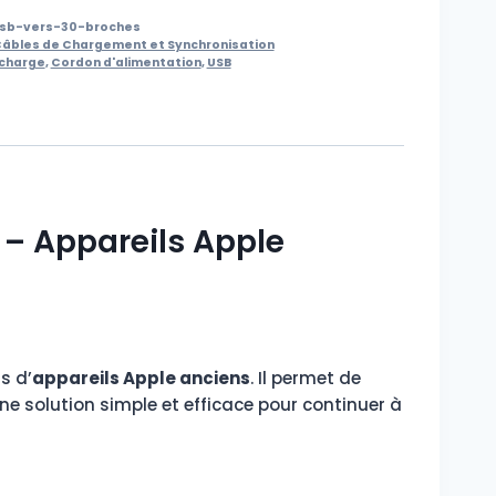
sb-vers-30-broches
âbles de Chargement et Synchronisation
 charge
,
Cordon d'alimentation
,
USB
 – Appareils Apple
s d’
appareils Apple anciens
. Il permet de
e solution simple et efficace pour continuer à