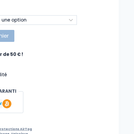
nier
r de 50 € !
ité
ARANTI
rotections AirTag
licone
,
Unicolore