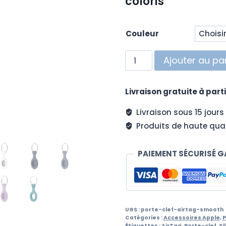
coloris
Couleur
quantité
Ajouter au pa
de
Porte-
Livraison gratuite à parti
clef
AirTag
Livraison sous 15 jours
Smooth
Produits de haute qual
PAIEMENT SÉCURISÉ G
UGS :
porte-clef-airtag-smooth
Catégories :
Accessoires Apple
,
P
Étiquettes :
AirTag
,
Porte-clef
,
Si