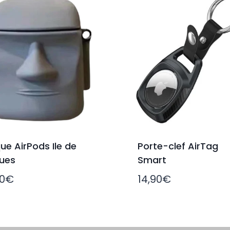
ue AirPods Ile de
Porte-clef AirTag
ues
Smart
90
€
14,90
€