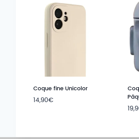
Coque fine Unicolor
Coq
Pâq
14,90
€
19,