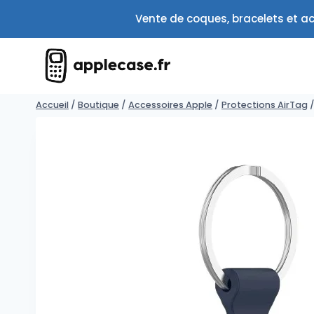
Aller
Vente de coques, bracelets et ac
au
contenu
Accueil
/
Boutique
/
Accessoires Apple
/
Protections AirTag