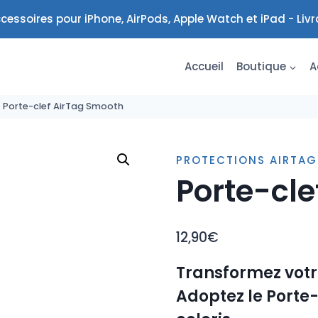
cessoires pour iPhone, AirPods, Apple Watch et iPad - Liv
Accueil
Boutique
A
/
Porte-clef AirTag Smooth
PROTECTIONS AIRTAG
Porte-cle
12,90
€
Transformez votre
Adoptez le Porte-