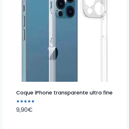
Coque iPhone transparente ultra fine
Note
9,90
€
5.00
sur 5