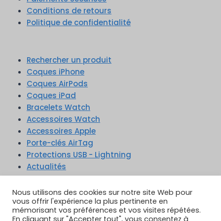
Conditions de retours
Politique de confidentialité
Rechercher un produit
Coques iPhone
Coques AirPods
Coques iPad
Bracelets Watch
Accessoires Watch
Accessoires Apple
Porte-clés AirTag
Protections USB - Lightning
Actualités
Nous utilisons des cookies sur notre site Web pour
vous offrir l'expérience la plus pertinente en
mémorisant vos préférences et vos visites répétées.
En cliquant sur "Accepter tout", vous consentez à
TikTok
YouTube
Google Reviews