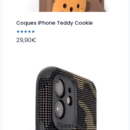
Coques iPhone Teddy Cookie
Note
29,90
€
5.00
sur 5