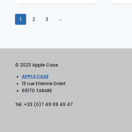
1
2
3
→
© 2023 Apple Case
APPLE CASE
13 rue Etienne Dolet
69170 TARARE
Tél. +33 (0)7 49 09 49 47