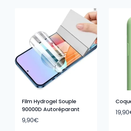
du
plus
récent
au
plus
ancien
Film Hydrogel Souple
Coque
90000D Autoréparant
19,90
9,90
€