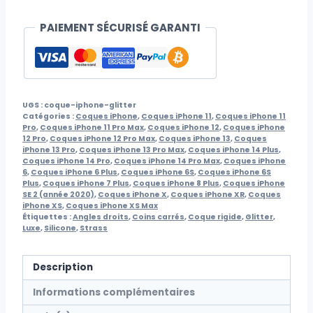
PAIEMENT SÉCURISÉ GARANTI
UGS :
coque-iphone-glitter
Catégories :
Coques iPhone
,
Coques iPhone 11
,
Coques iPhone 11
Pro
,
Coques iPhone 11 Pro Max
,
Coques iPhone 12
,
Coques iPhone
12 Pro
,
Coques iPhone 12 Pro Max
,
Coques iPhone 13
,
Coques
iPhone 13 Pro
,
Coques iPhone 13 Pro Max
,
Coques iPhone 14 Plus
,
Coques iPhone 14 Pro
,
Coques iPhone 14 Pro Max
,
Coques iPhone
6
,
Coques iPhone 6 Plus
,
Coques iPhone 6S
,
Coques iPhone 6S
Plus
,
Coques iPhone 7 Plus
,
Coques iPhone 8 Plus
,
Coques iPhone
SE 2 (année 2020)
,
Coques iPhone X
,
Coques iPhone XR
,
Coques
iPhone XS
,
Coques iPhone XS Max
Étiquettes :
Angles droits
,
Coins carrés
,
Coque rigide
,
Glitter
,
Luxe
,
Silicone
,
Strass
Description
Informations complémentaires