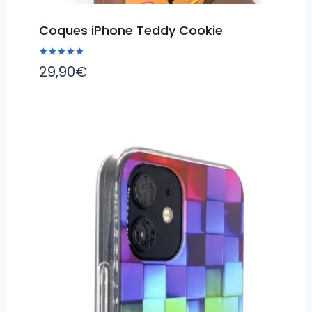
Coques iPhone Teddy Cookie
Note
29,90
€
5.00
sur 5