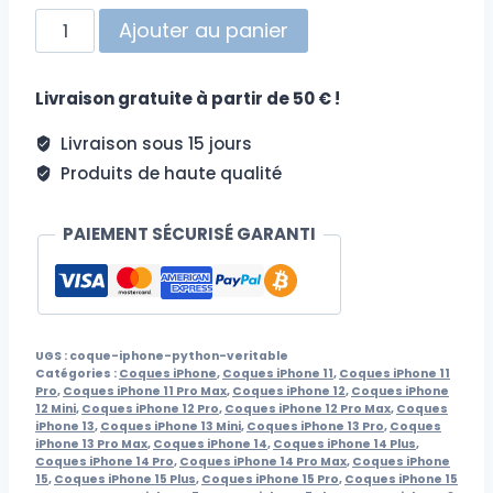
quantité
Ajouter au panier
de
Coque
Livraison gratuite à partir de 50 € !
en
Python
Livraison sous 15 jours
véritable
Produits de haute qualité
pour
iPhone
15,
PAIEMENT SÉCURISÉ GARANTI
14,
13,
12,
11,
UGS :
coque-iphone-python-veritable
SE,
Catégories :
Coques iPhone
,
Coques iPhone 11
,
Coques iPhone 11
XS,
Pro
,
Coques iPhone 11 Pro Max
,
Coques iPhone 12
,
Coques iPhone
12 Mini
,
Coques iPhone 12 Pro
,
Coques iPhone 12 Pro Max
,
Coques
XR,
iPhone 13
,
Coques iPhone 13 Mini
,
Coques iPhone 13 Pro
,
Coques
X,
iPhone 13 Pro Max
,
Coques iPhone 14
,
Coques iPhone 14 Plus
,
Coques iPhone 14 Pro
,
Coques iPhone 14 Pro Max
,
Coques iPhone
8,
15
,
Coques iPhone 15 Plus
,
Coques iPhone 15 Pro
,
Coques iPhone 15