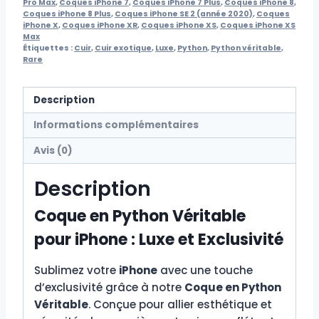
7
Pro Max
,
Coques iPhone 7
,
Coques iPhone 7 Plus
,
Coques iPhone 8
,
Coques iPhone 8 Plus
,
Coques iPhone SE 2 (année 2020)
,
Coques
iPhone X
,
Coques iPhone XR
,
Coques iPhone XS
,
Coques iPhone XS
Max
Étiquettes :
Cuir
,
Cuir exotique
,
Luxe
,
Python
,
Python véritable
,
Rare
Description
Informations complémentaires
Avis (0)
Description
Coque en Python Véritable
pour iPhone : Luxe et Exclusivité
Sublimez votre
iPhone
avec une touche
d’exclusivité grâce à notre
Coque en Python
Véritable
. Conçue pour allier esthétique et