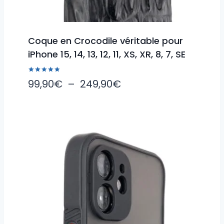
Coque en Crocodile véritable pour
iPhone 15, 14, 13, 12, 11, XS, XR, 8, 7, SE
Note
Plage
99,90
€
–
249,90
€
5.00
sur 5
de
prix :
99,90€
à
249,90€