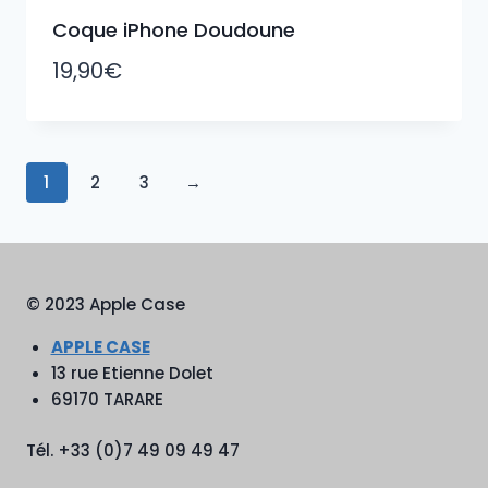
Coque iPhone Doudoune
19,90
€
1
2
3
→
© 2023 Apple Case
APPLE CASE
13 rue Etienne Dolet
69170 TARARE
Tél. +33 (0)7 49 09 49 47