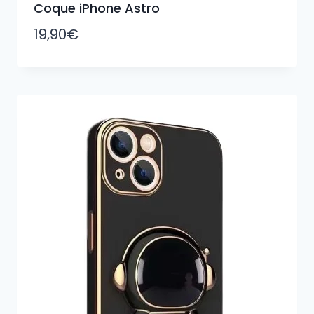
Coque iPhone Astro
19,90
€