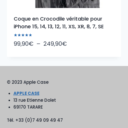
Coque en Crocodile véritable pour
iPhone 15, 14, 13, 12, 11, XS, XR, 8, 7, SE
Note
Plage
99,90
€
–
249,90
€
5.00
sur 5
de
prix :
99,90€
à
© 2023 Apple Case
249,90€
APPLE CASE
13 rue Etienne Dolet
69170 TARARE
Tél. +33 (0)7 49 09 49 47