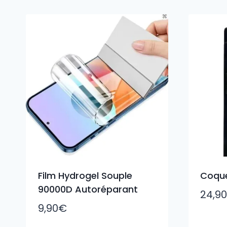
du
plus
récent
au
plus
ancien
Film Hydrogel Souple
Coque
90000D Autoréparant
24,90
9,90
€