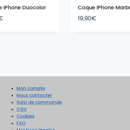
 iPhone Duocolor
Coque iPhone Marb
€
19,90
€
Mon compte
Nous contacter
Suivi de commande
CGV
Cookies
FAQ