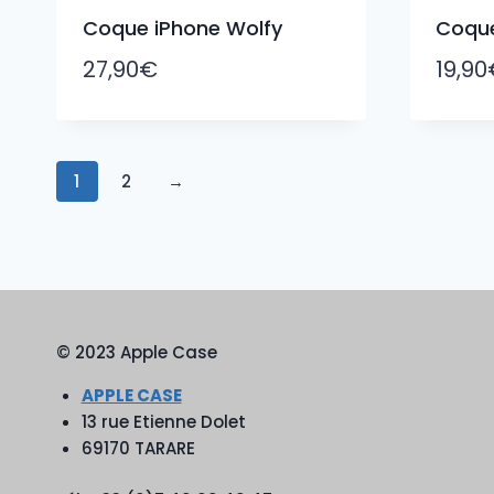
Coque iPhone Wolfy
Coque
27,90
€
19,90
1
2
→
© 2023 Apple Case
APPLE CASE
13 rue Etienne Dolet
69170 TARARE