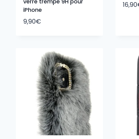
verre trempé 9H pour
16,90
iPhone
9,90
€