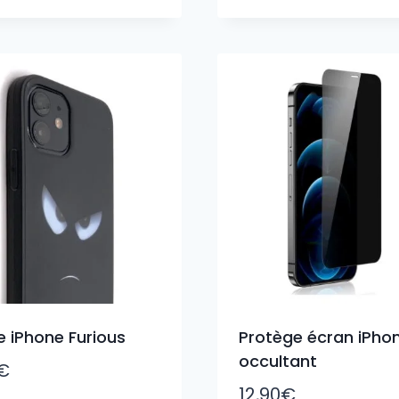
 iPhone Furious
Protège écran iPho
occultant
€
12,90
€