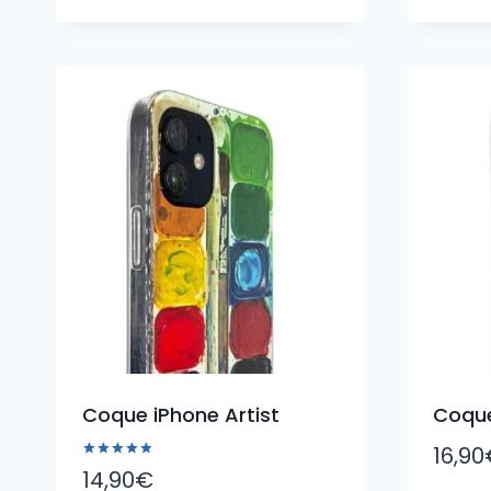
Coque iPhone Artist
Coque
16,90
Note
14,90
€
5.00