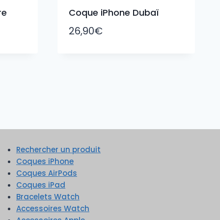
re
Coque iPhone Dubaï
26,90
€
Rechercher un produit
Coques iPhone
Coques AirPods
Coques iPad
Bracelets Watch
Accessoires Watch