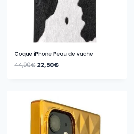
Coque iPhone Peau de vache
Le
Le
44,90
€
22,50
€
prix
prix
initial
actuel
était :
est :
44,90€.
22,50€.