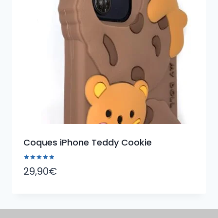
Coques iPhone Teddy Cookie
Note
29,90
€
5.00
sur 5