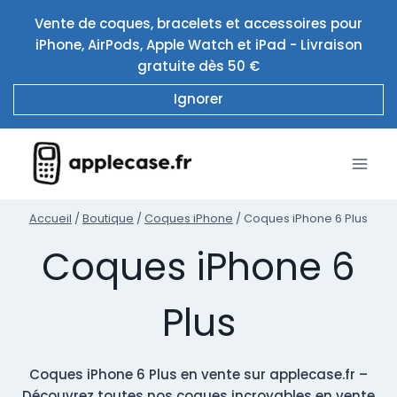
Aller
Vente de coques, bracelets et accessoires pour
au
iPhone, AirPods, Apple Watch et iPad - Livraison
contenu
gratuite dès 50 €
Ignorer
Accueil
/
Boutique
/
Coques iPhone
/
Coques iPhone 6 Plus
Coques iPhone 6
Plus
Coques iPhone 6 Plus en vente sur applecase.fr –
Découvrez toutes nos coques incroyables en vente