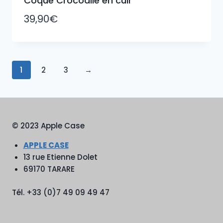
Coque Crocodile en cuir
39,90
€
1
2
3
→
© 2023 Apple Case
APPLE CASE
13 rue Etienne Dolet
69170 TARARE
Tél. +33 (0)7 49 09 49 47