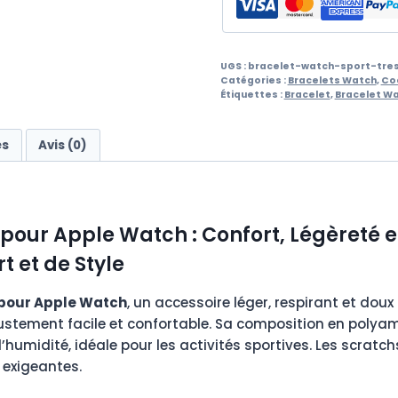
UGS :
bracelet-watch-sport-tres
Catégories :
Bracelets Watch
,
Co
Étiquettes :
Bracelet
,
Bracelet W
es
Avis (0)
 pour Apple Watch : Confort, Légèreté e
t et de Style
 pour Apple Watch
, un accessoire léger, respirant et dou
justement facile et confortable. Sa composition en polya
’humidité, idéale pour les activités sportives. Les scratc
 exigeantes.