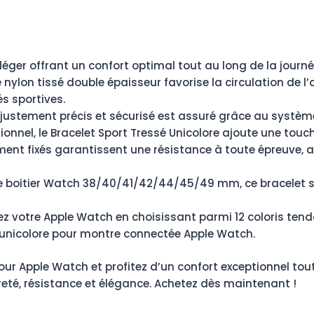
léger offrant un confort optimal tout au long de la journé
 nylon tissé double épaisseur favorise la circulation de l’
s sportives.
justement précis et sécurisé est assuré grâce au système
tionnel, le Bracelet Sport Tressé Unicolore ajoute une tou
ment fixés garantissent une résistance à toute épreuve,
 de boitier Watch 38/40/41/42/44/45/49 mm, ce bracelet 
z votre Apple Watch en choisissant parmi 12 coloris tend
é unicolore pour montre connectée Apple Watch.
our Apple Watch et profitez d’un confort exceptionnel tout 
gèreté, résistance et élégance. Achetez dès maintenant !