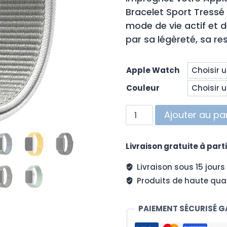
Bracelet Sport Tressé
mode de vie actif et 
par sa légèreté, sa re
Apple Watch
Couleur
quantité
Ajouter au pa
de
Bracelet
Livraison gratuite à parti
Watch
Sport
Livraison sous 15 jours
Tresse
Produits de haute qual
Unicolore
PAIEMENT SÉCURISÉ G