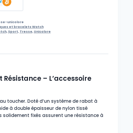
se-unicolore
ques et bracelets Watch
atch
,
Sport
,
Tresse
,
Unicolore
t Résistance – L’accessoire
x au toucher. Doté d’un système de rabat à
mide à double épaisseur de nylon tissé
hs solidement fixés assurent une résistance à