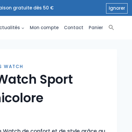
raison gratuite dès 50 €
Ignorer
ctualités
Mon compte
Contact
Panier
TS WATCH
 Watch Sport
icolore
 Watch de confort et de style grâce au