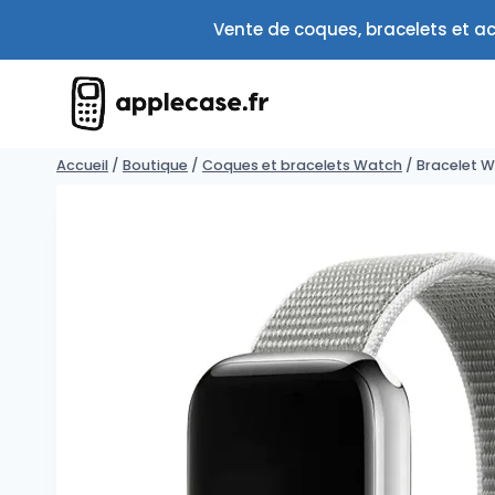
Aller
Vente de coques, bracelets et ac
au
contenu
Accueil
/
Boutique
/
Coques et bracelets Watch
/
Bracelet W