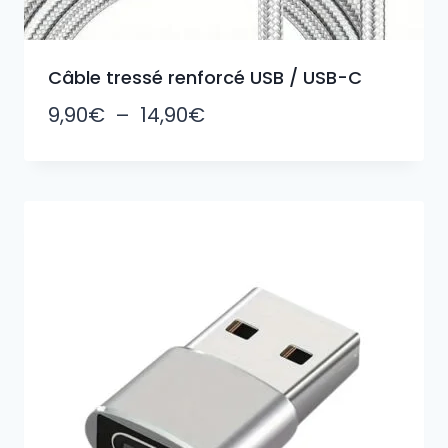
Câble tressé renforcé USB / USB-C
Plage
9,90
€
–
14,90
€
de
prix :
9,90€
à
14,90€