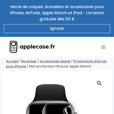
Aller
Vente de coques, bracelets et accessoires pour
au
iPhone, AirPods, Apple Watch et iPad - Livraison
contenu
gratuite dès 50 €
Ignorer
Accueil
/
Boutique
/
Accessoires Apple
/
Protections d'écran
pour iPhone
/
Film protecteur HD pour Apple Watch