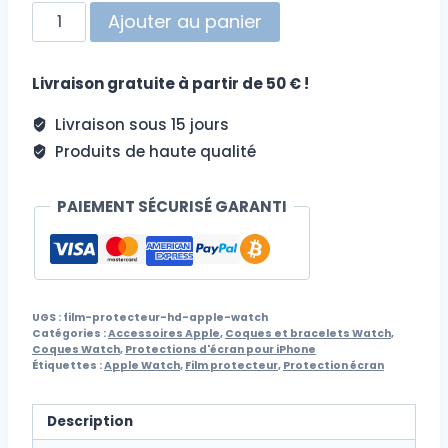
quantité
Ajouter au panier
de
Film
Livraison gratuite à partir de 50 € !
protecteur
HD
Livraison sous 15 jours
pour
Produits de haute qualité
Apple
Watch
PAIEMENT SÉCURISÉ GARANTI
UGS :
film-protecteur-hd-apple-watch
Catégories :
Accessoires Apple
,
Coques et bracelets Watch
,
Coques Watch
,
Protections d'écran pour iPhone
Étiquettes :
Apple Watch
,
Film protecteur
,
Protection écran
Description