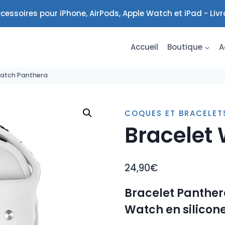
cessoires pour iPhone, AirPods, Apple Watch et iPad - Liv
Accueil
Boutique
A
Watch Panthera
COQUES ET BRACELE
Bracelet
24,90
€
Bracelet Panther
Watch en silicone