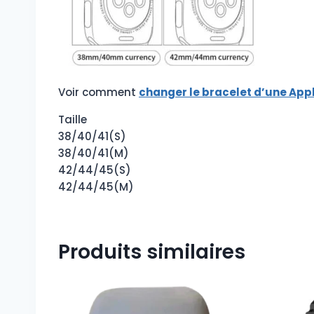
Voir comment
changer le bracelet d’une Ap
Taille
38/40/41(S)
38/40/41(M)
42/44/45(S)
42/44/45(M)
Produits similaires