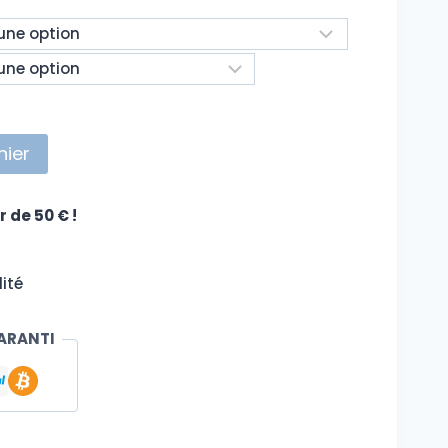
nier
r de 50 € !
ité
ARANTI