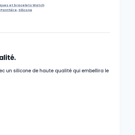
ques et bracelets Watch
,
Panthère
,
Silicone
lité.
c un silicone de haute qualité qui embellira le