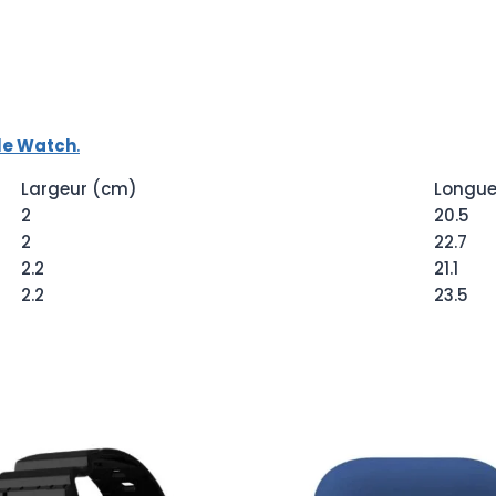
ple Watch
.
Largeur (cm)
Longue
2
20.5
2
22.7
2.2
21.1
2.2
23.5