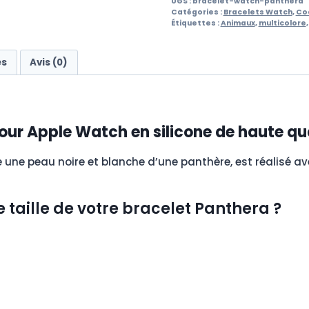
UGS :
bracelet-watch-panthera
Catégories :
Bracelets Watch
,
Co
Étiquettes :
Animaux
,
multicolore
es
Avis (0)
our Apple Watch en silicone de haute qua
une peau noire et blanche d’une panthère, est réalisé ave
taille de votre bracelet Panthera ?