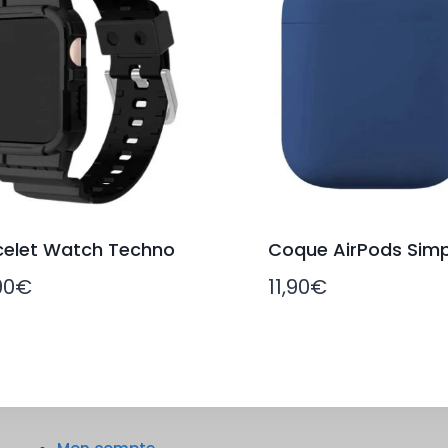
celet Watch Techno
Coque AirPods Simp
90
€
11,90
€