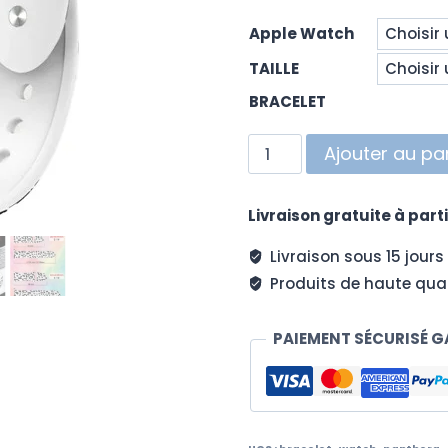
Apple Watch
TAILLE
BRACELET
quantité
Ajouter au pa
de
Bracelet
Livraison gratuite à parti
Watch
Panthera
Livraison sous 15 jours
Produits de haute qual
PAIEMENT SÉCURISÉ G