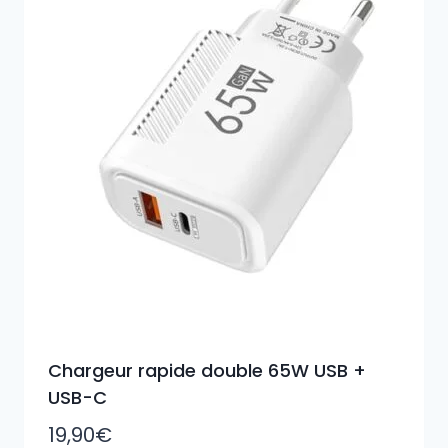
plus
ancien
Chargeur rapide double 65W USB +
USB-C
19,90
€