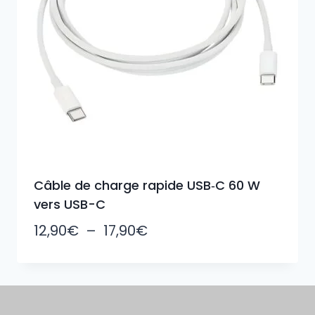
Câble de charge rapide USB‑C 60 W
vers USB-C
Plage
12,90
€
–
17,90
€
de
prix :
12,90€