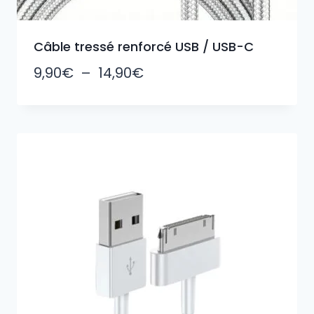
Câble tressé renforcé USB / USB-C
Plage
9,90
€
–
14,90
€
de
prix :
9,90€
à
14,90€