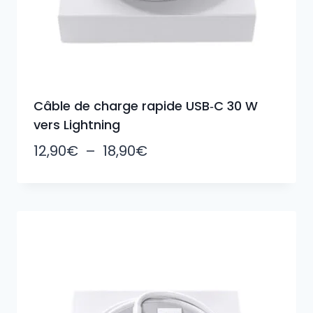
Câble de charge rapide USB‑C 30 W
vers Lightning
Plage
12,90
€
–
18,90
€
de
prix :
12,90€
à
18,90€