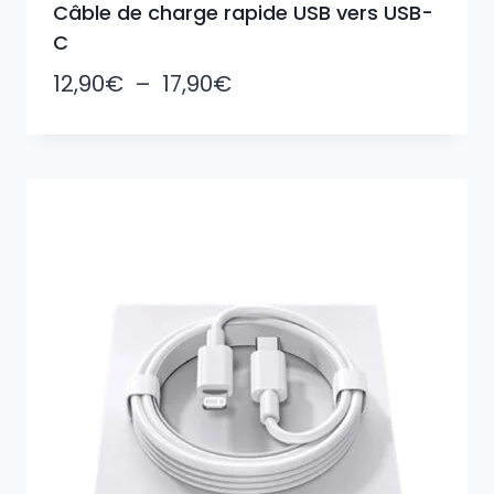
Câble de charge rapide USB vers USB-
C
Plage
12,90
€
–
17,90
€
de
prix :
12,90€
à
17,90€