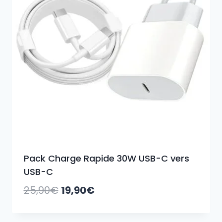
Pack Charge Rapide 30W USB-C vers
USB-C
Le
Le
25,90
€
19,90
€
prix
prix
initial
actuel