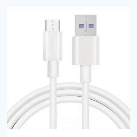
était :
est :
25,90€.
19,90€.