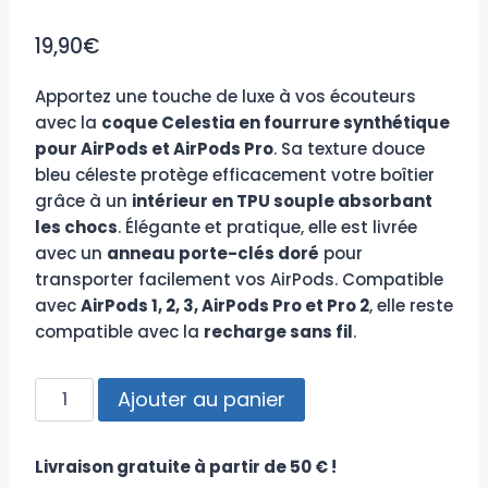
19,90
€
Apportez une touche de luxe à vos écouteurs
avec la
coque Celestia en fourrure synthétique
pour AirPods et AirPods Pro
. Sa texture douce
bleu céleste protège efficacement votre boîtier
grâce à un
intérieur en TPU souple absorbant
les chocs
. Élégante et pratique, elle est livrée
avec un
anneau porte-clés doré
pour
transporter facilement vos AirPods. Compatible
avec
AirPods 1, 2, 3, AirPods Pro et Pro 2
, elle reste
compatible avec la
recharge sans fil
.
quantité
Ajouter au panier
de
Coque
Livraison gratuite à partir de 50 € !
AirPods