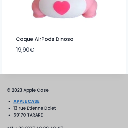
Coque AirPods Dinoso
19,90
€
© 2023 Apple Case
APPLE CASE
13 rue Etienne Dolet
69170 TARARE