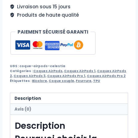
Celestia
Livraison sous 15 jours
Produits de haute qualité
PAIEMENT SÉCURISÉ GARANTI
UGS :
coque-airpods-celestia
Catégories :
Coques AirPods
,
Coques AirPods 1
,
Coques AirPods
2
,
Coques AirPods 3
,
Coques AirPods Pro 1
,
Coques AirPods Pro 2
Étiquettes :
Bicolore
,
Coque souple
,
Fourrure
,
TPU
Description
Avis (0)
Description