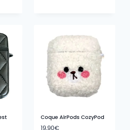
est
Coque AirPods CozyPod
19,90
€