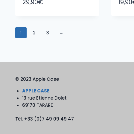
29,90
€
19,90
1
2
3
→
© 2023 Apple Case
APPLE CASE
13 rue Etienne Dolet
69170 TARARE
Tél. +33 (0)7 49 09 49 47