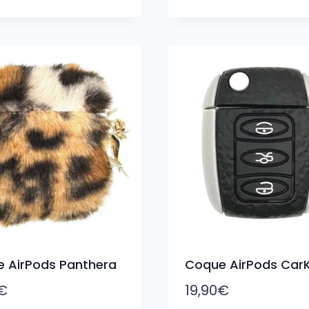
 AirPods Panthera
Coque AirPods Car
€
19,90
€