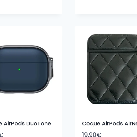
 AirPods DuoTone
Coque AirPods AirN
€
19,90
€