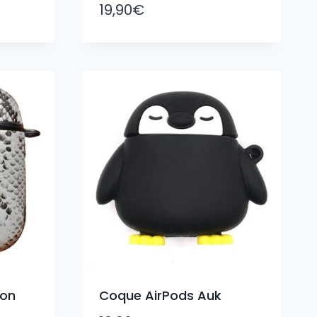
19,90
€
hon
Coque AirPods Auk