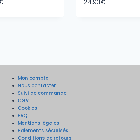
€
24,90
€
Mon compte
Nous contacter
Suivi de commande
CGV
Cookies
FAQ
Mentions légales
Paiements sécurisés
Conditions de retours