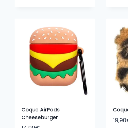
Coque AirPods
Coque
Cheeseburger
19,90
14,90
€