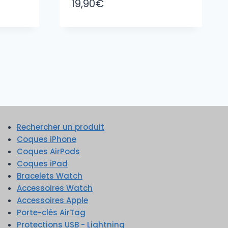
19,90
€
Rechercher un produit
Coques iPhone
Coques AirPods
Coques iPad
Bracelets Watch
Accessoires Watch
Accessoires Apple
Porte-clés AirTag
Protections USB - Lightning