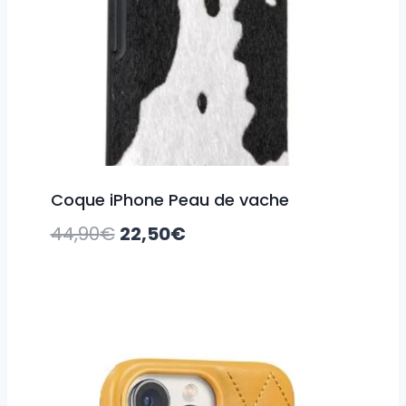
Coque iPhone Peau de vache
Le
Le
44,90
€
22,50
€
prix
prix
initial
actuel
était :
est :
44,90€.
22,50€.