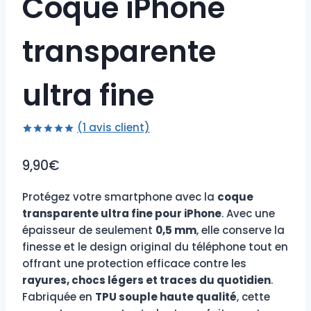
Coque iPhone
transparente
ultra fine
(
1
avis client)
Noté
1
5.00
sur 5 basé
9,90
€
sur
notation
client
Protégez votre smartphone avec la
coque
transparente ultra fine pour iPhone
. Avec une
épaisseur de seulement
0,5 mm
, elle conserve la
finesse et le design original du téléphone tout en
offrant une protection efficace contre les
rayures, chocs légers et traces du quotidien
.
Fabriquée en
TPU souple haute qualité
, cette