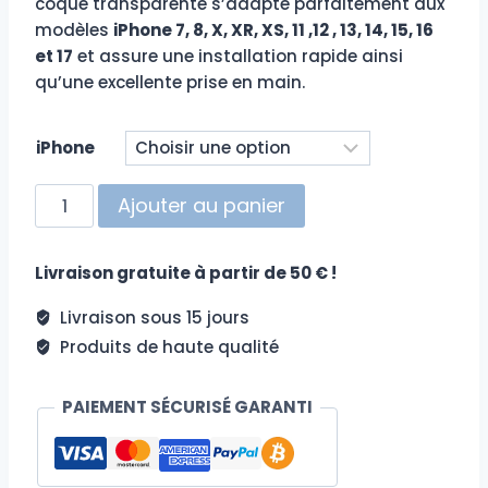
coque transparente s’adapte parfaitement aux
modèles
iPhone 7, 8, X, XR, XS, 11 ,12 , 13, 14, 15, 16
et 17
et assure une installation rapide ainsi
qu’une excellente prise en main.
iPhone
quantité
Ajouter au panier
de
Coque
Livraison gratuite à partir de 50 € !
iPhone
transparente
Livraison sous 15 jours
ultra
Produits de haute qualité
fine
PAIEMENT SÉCURISÉ GARANTI