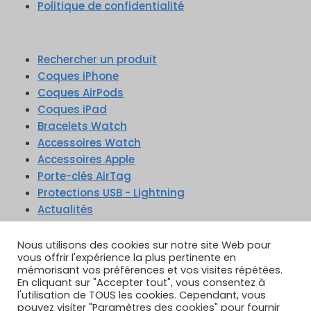
Politique de confidentialité
Rechercher un produit
Coques iPhone
Coques AirPods
Coques iPad
Bracelets Watch
Accessoires Watch
Accessoires Apple
Porte-clés AirTag
Protections USB - Lightning
Actualités
Nous utilisons des cookies sur notre site Web pour
vous offrir l'expérience la plus pertinente en
mémorisant vos préférences et vos visites répétées.
En cliquant sur "Accepter tout", vous consentez à
TikTok
YouTube
Google Reviews
l'utilisation de TOUS les cookies. Cependant, vous
Instagram
pouvez visiter "Paramètres des cookies" pour fournir