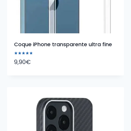
Coque iPhone transparente ultra fine
Note
9,90
€
5.00
sur 5