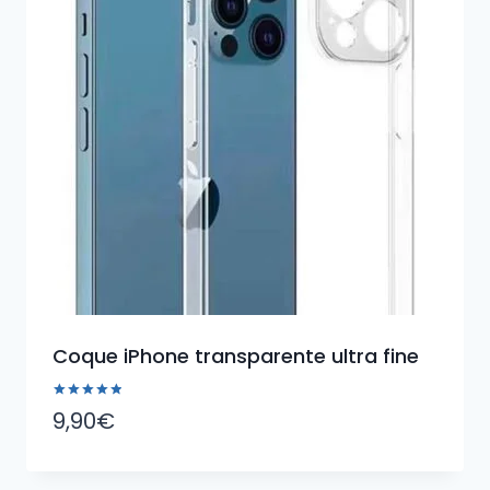
Coque iPhone transparente ultra fine
Note
9,90
€
5.00
sur 5