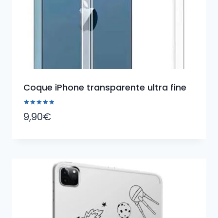
Coque iPhone transparente ultra fine
Note
9,90
€
5.00
sur 5