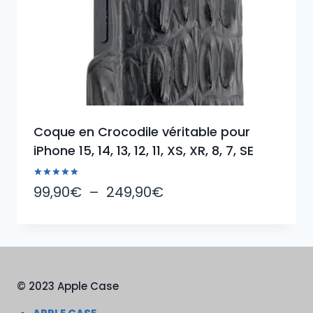
Coque en Crocodile véritable pour
iPhone 15, 14, 13, 12, 11, XS, XR, 8, 7, SE
Note
Plage
99,90
€
–
249,90
€
5.00
sur 5
de
prix :
99,90€
à
© 2023 Apple Case
249,90€