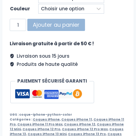
Couleur
quantité
Ajouter au panier
de
Coque
Livraison gratuite à partir de 50 € !
iPhone
Python
Livraison sous 15 jours
Color
Produits de haute qualité
PAIEMENT SÉCURISÉ GARANTI
UGS :
coque-iphone-python-color
Catégories :
Coques iPhone
,
Coques iPhone 11
,
Coques iPhone 11
Pro
,
Coques iPhone 11 Pro Max
,
Coques iPhone 12
,
Coques iPhone
12 Mini
,
Coques iPhone 12 Pro
,
Coques iPhone 12 Pro Max
,
Coques
iPhone 13
,
Coques iPhone 13 Mini
,
Coques iPhone 13 Pro
,
Coques