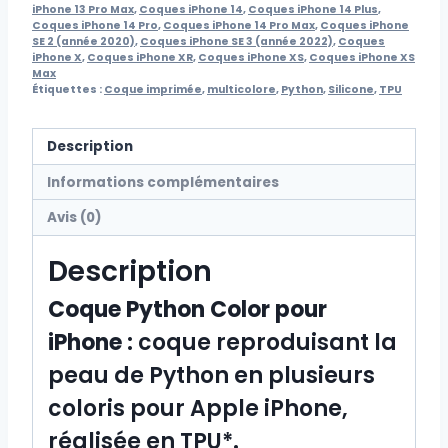
iPhone 13 Pro Max
,
Coques iPhone 14
,
Coques iPhone 14 Plus
,
Coques iPhone 14 Pro
,
Coques iPhone 14 Pro Max
,
Coques iPhone
SE 2 (année 2020)
,
Coques iPhone SE 3 (année 2022)
,
Coques
iPhone X
,
Coques iPhone XR
,
Coques iPhone XS
,
Coques iPhone XS
Max
Étiquettes :
Coque imprimée
,
multicolore
,
Python
,
Silicone
,
TPU
Description
Informations complémentaires
Avis (0)
Description
Coque Python Color pour
iPhone
: coque reproduisant la
peau de Python en plusieurs
coloris pour Apple iPhone,
réalisée en TPU*.