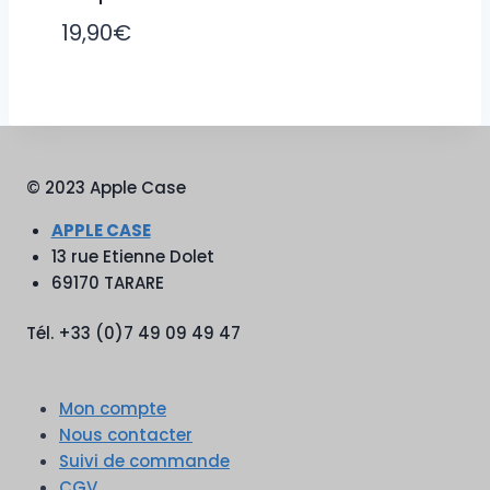
19,90
€
© 2023 Apple Case
APPLE CASE
13 rue Etienne Dolet
69170 TARARE
Tél. +33 (0)7 49 09 49 47
Mon compte
Nous contacter
Suivi de commande
CGV