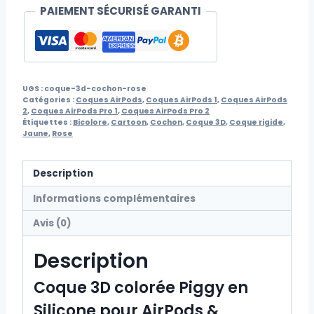
PAIEMENT SÉCURISÉ GARANTI
UGS :
coque-3d-cochon-rose
Catégories :
Coques AirPods
,
Coques AirPods 1
,
Coques AirPods
2
,
Coques AirPods Pro 1
,
Coques AirPods Pro 2
Étiquettes :
Bicolore
,
Cartoon
,
Cochon
,
Coque 3D
,
Coque rigide
,
Jaune
,
Rose
Description
Informations complémentaires
Avis (0)
Description
Coque 3D colorée Piggy en
Silicone pour AirPods &