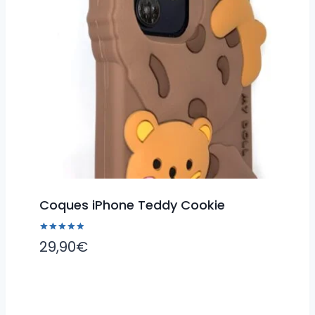
Coques iPhone Teddy Cookie
Note
29,90
€
5.00
sur 5