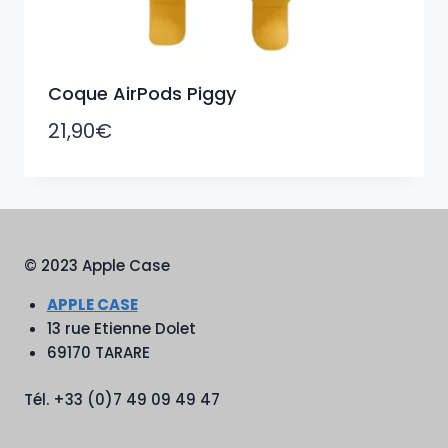
Coque AirPods Piggy
21,90
€
© 2023 Apple Case
APPLE CASE
13 rue Etienne Dolet
69170 TARARE
Tél. +33 (0)7 49 09 49 47