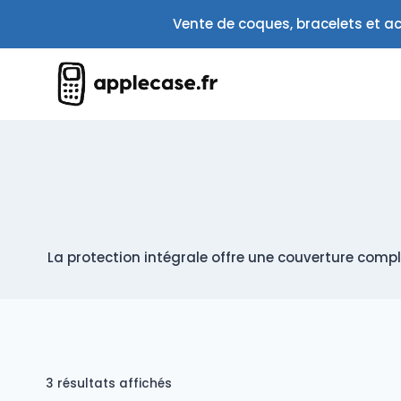
Aller
Vente de coques, bracelets et ac
au
contenu
La protection intégrale offre une couverture complè
Trié
3 résultats affichés