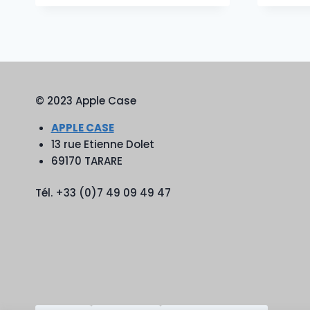
© 2023 Apple Case
APPLE CASE
13 rue Etienne Dolet
69170 TARARE
Tél. +33 (0)7 49 09 49 47