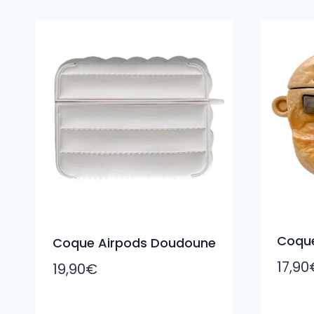
du
plus
récent
au
plus
ancien
Coque
Coque Airpods Doudoune
17,90
19,90
€