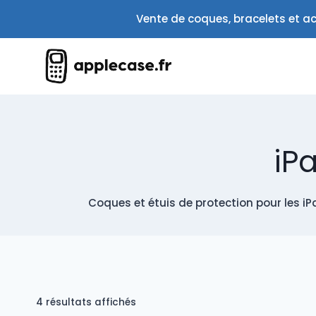
Aller
Vente de coques, bracelets et ac
au
contenu
iP
Coques et étuis de protection pour les iPa
Trié
4 résultats affichés