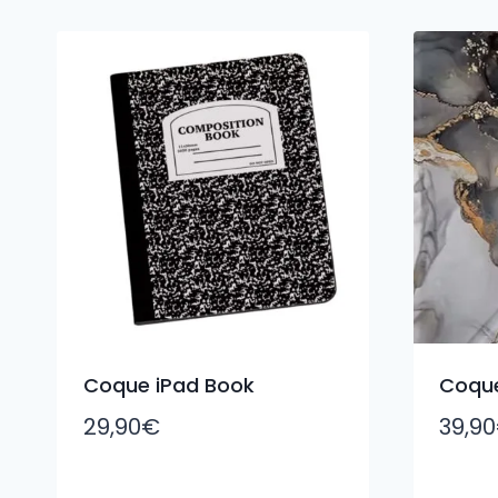
du
plus
récent
au
plus
ancien
Coque iPad Book
Coque
29,90
€
39,90