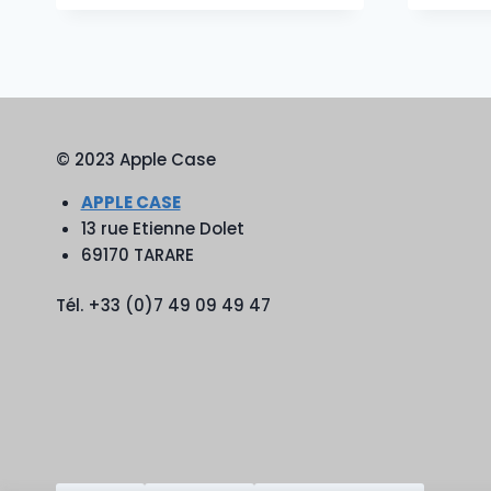
© 2023 Apple Case
APPLE CASE
13 rue Etienne Dolet
69170 TARARE
Tél. +33 (0)7 49 09 49 47