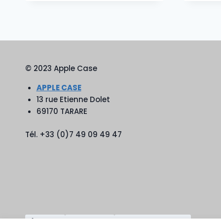
© 2023 Apple Case
APPLE CASE
13 rue Etienne Dolet
69170 TARARE
Tél. +33 (0)7 49 09 49 47