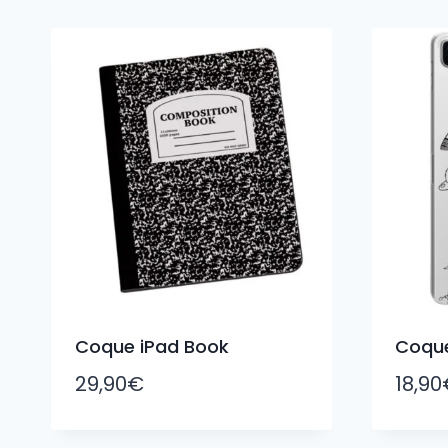
du
plus
récent
au
plus
ancien
Coque iPad Book
Coque
29,90
€
18,90