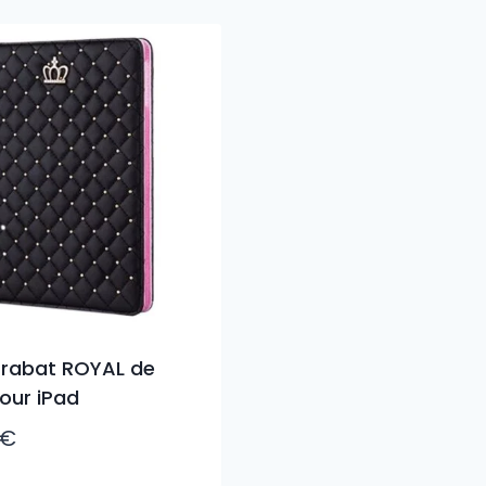
à rabat ROYAL de
pour iPad
€