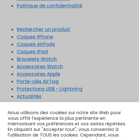
Politique de confidentialité
Rechercher un produit
Coques iPhone
Coques AirPods
Coques iPad
Bracelets Watch
Accessoires Watch
Accessoires Apple
Porte-clés AirTag
Protections USB - Lightning
Actualités
Nous utilisons des cookies sur notre site Web pour
vous offrir l'expérience la plus pertinente en
mémorisant vos préférences et vos visites répétées.
En cliquant sur "Accepter tout", vous consentez à
TikTok
YouTube
Google Reviews
l'utilisation de TOUS les cookies. Cependant, vous