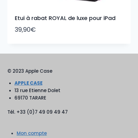
Etui à rabat ROYAL de luxe pour iPad
39,90
€
© 2023 Apple Case
APPLE CASE
13 rue Etienne Dolet
69170 TARARE
Tél. +33 (0)7 49 09 49 47
Mon compte