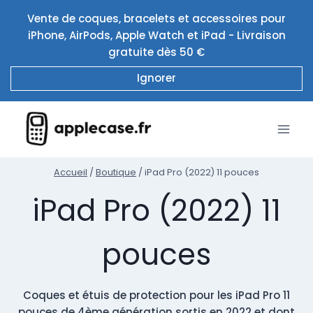
Aller
Vente de coques, bracelets et accessoires pour
au
iPhone, AirPods, Apple Watch et iPad - Livraison
contenu
gratuite dès 50 €
Ignorer
Accueil
/
Boutique
/
iPad Pro (2022) 11 pouces
iPad Pro (2022) 11
pouces
Coques et étuis de protection pour les iPad Pro 11
pouces de 4ème génération sortis en 2022 et dont