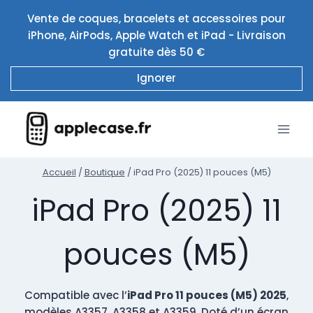
Aller
Vente de coques, bracelets et accessoires pour
au
iPhone, AirPods, Apple Watch et iPad - Livraison
contenu
gratuite dès 50 €
Ignorer
Accueil
/
Boutique
/
iPad Pro (2025) 11 pouces (M5)
iPad Pro (2025) 11
pouces (M5)
Compatible avec l’
iPad Pro 11 pouces (M5) 2025
,
modèles A3357, A3358 et A3359. Doté d’un écran