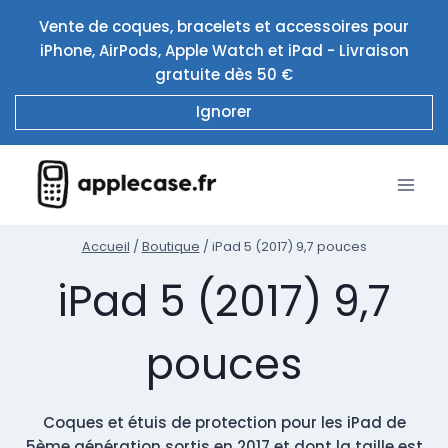
Aller
Vente de coques, bracelets et accessoires pour
au
iPhone, AirPods, Apple Watch et iPad - Livraison
contenu
gratuite dès 50 €
Ignorer
Accueil
/
Boutique
/
iPad 5 (2017) 9,7 pouces
iPad 5 (2017) 9,7
pouces
Coques et étuis de protection pour les iPad de
5ème génération sortis en 2017 et dont la taille est