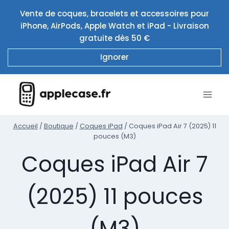
Aller
Vente de coques, bracelets et accessoires pour
au
iPhone, AirPods, Apple Watch et iPad - Livraison
contenu
gratuite dès 50 €
Ignorer
Accueil
/
Boutique
/
Coques iPad
/
Coques iPad Air 7 (2025) 11
pouces (M3)
Coques iPad Air 7
(2025) 11 pouces
(M3)