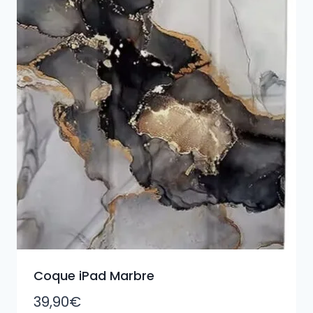
plus
ancien
Coque iPad Marbre
39,90
€