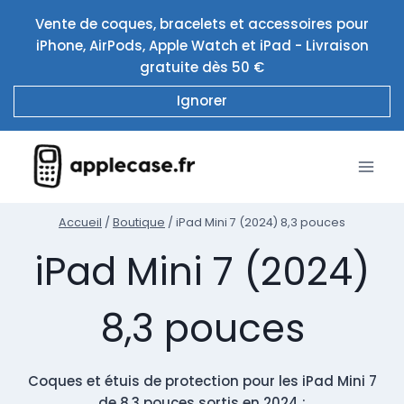
Aller
Vente de coques, bracelets et accessoires pour
au
iPhone, AirPods, Apple Watch et iPad - Livraison
contenu
gratuite dès 50 €
Ignorer
Accueil
/
Boutique
/
iPad Mini 7 (2024) 8,3 pouces
iPad Mini 7 (2024)
8,3 pouces
Coques et étuis de protection pour les iPad Mini 7
de 8,3 pouces sortis en 2024 :